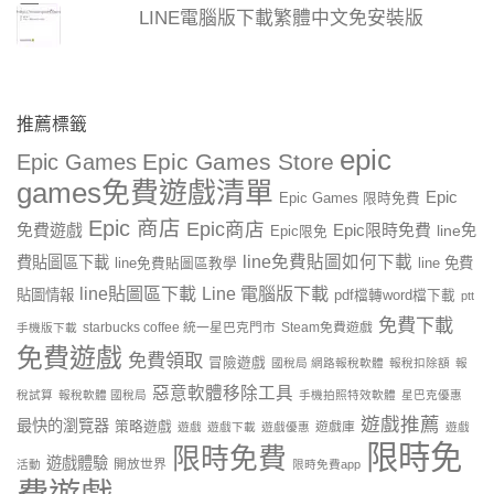
LINE電腦版下載繁體中文免安裝版
推薦標籤
epic
Epic Games Store
Epic Games
games免費遊戲清單
Epic
Epic Games 限時免費
Epic 商店
Epic商店
免費遊戲
Epic限時免費
line免
Epic限免
line免費貼圖如何下載
費貼圖區下載
line 免費
line免費貼圖區教學
line貼圖區下載
Line 電腦版下載
貼圖情報
pdf檔轉word檔下載
ptt
免費下載
starbucks coffee 統一星巴克門市
Steam免費遊戲
手機版下載
免費遊戲
免費領取
冒險遊戲
國稅局 網路報稅軟體
報稅扣除額
報
惡意軟體移除工具
稅試算
報稅軟體 國稅局
手機拍照特效軟體
星巴克優惠
遊戲推薦
最快的瀏覽器
策略遊戲
遊戲庫
遊戲
遊戲下載
遊戲優惠
遊戲
限時免
限時免費
遊戲體驗
開放世界
活動
限時免費app