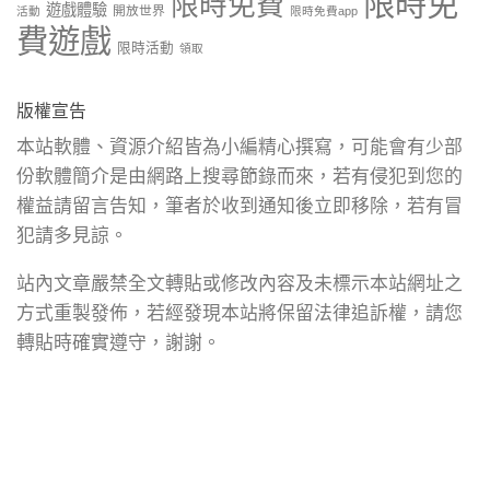
限時免
限時免費
遊戲體驗
開放世界
活動
限時免費app
費遊戲
限時活動
領取
版權宣告
本站軟體、資源介紹皆為小編精心撰寫，可能會有少部
份軟體簡介是由網路上搜尋節錄而來，若有侵犯到您的
權益請留言告知，筆者於收到通知後立即移除，若有冒
犯請多見諒。
站內文章嚴禁全文轉貼或修改內容及未標示本站網址之
方式重製發佈，若經發現本站將保留法律追訴權，請您
轉貼時確實遵守，謝謝。