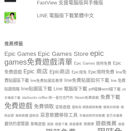
FastView 支援電腦版與手機版
LINE 電腦版下載繁體中文
推薦標籤
epic
Epic Games Store
Epic Games
games免費遊戲清單
Epic
Epic Games 限時免費
Epic 商店
Epic商店
免費遊戲
Epic限時免費
line免
Epic限免
line免費貼圖如何下載
費貼圖區下載
line 免費
line免費貼圖區教學
line貼圖區下載
Line 電腦版下載
貼圖情報
pdf檔轉word檔下載
ptt
免費下載
starbucks coffee 統一星巴克門市
Steam免費遊戲
手機版下載
免費遊戲
免費領取
冒險遊戲
國稅局 網路報稅軟體
報稅扣除額
報
惡意軟體移除工具
稅試算
報稅軟體 國稅局
手機拍照特效軟體
星巴克優惠
遊戲推薦
最快的瀏覽器
策略遊戲
遊戲庫
遊戲
遊戲下載
遊戲優惠
遊戲