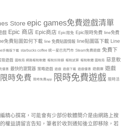
epic games免費遊戲清單
es Store
Epic 商店
Epic商店
費遊戲
Epic限時免費
line免費
Epic限免
line貼圖區下載
Line
ine免費貼圖如何下載
line 免費貼圖情報
免費下
starbucks coffee 統一星巴克門市
Steam免費遊戲
ptt手機版下載
惡意軟
冒險遊戲
國稅局 網路報稅軟體
報稅扣除額
報稅試算
報稅軟體 國稅局
遊戲
最快的瀏覽器
策略遊戲
遊戲庫
克優惠
遊戲
遊戲下載
遊戲優惠
限時免費遊戲
限時免費
限時活
限時免費app
編精心撰寫，可能會有少部份軟體簡介是由網路上搜
的權益請留言告知，筆者於收到通知後立即移除，若