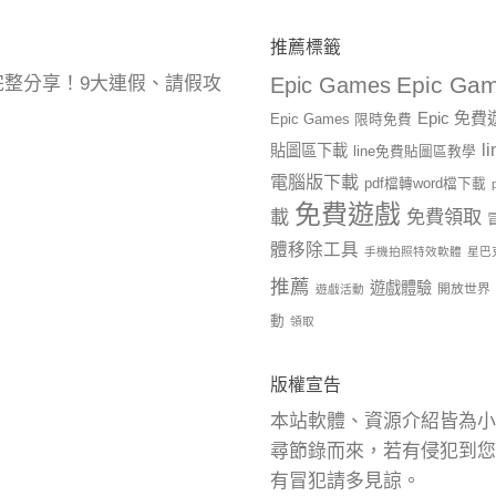
推薦標籤
Epic Gam
曆完整分享！9大連假、請假攻
Epic Games
Epic 免
Epic Games 限時免費
l
貼圖區下載
line免費貼圖區教學
電腦版下載
pdf檔轉word檔下載
免費遊戲
載
免費領取
體移除工具
手機拍照特效軟體
星巴
推薦
遊戲體驗
開放世界
遊戲活動
動
領取
版權宣告
本站軟體、資源介紹皆為小
尋節錄而來，若有侵犯到您
有冒犯請多見諒。