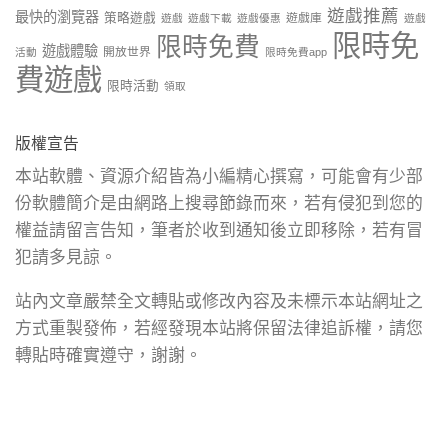
遊戲推薦
最快的瀏覽器
策略遊戲
遊戲庫
遊戲
遊戲下載
遊戲優惠
遊戲
限時免
限時免費
遊戲體驗
開放世界
活動
限時免費app
費遊戲
限時活動
領取
版權宣告
本站軟體、資源介紹皆為小編精心撰寫，可能會有少部
份軟體簡介是由網路上搜尋節錄而來，若有侵犯到您的
權益請留言告知，筆者於收到通知後立即移除，若有冒
犯請多見諒。
站內文章嚴禁全文轉貼或修改內容及未標示本站網址之
方式重製發佈，若經發現本站將保留法律追訴權，請您
轉貼時確實遵守，謝謝。