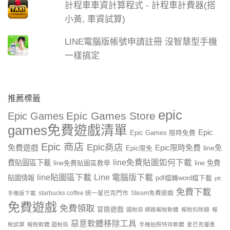
計程車車資計算程式 - 計程車計費器(搭
小黃, 車資試算)
LINE電腦版帳號申請註冊 沒智慧型手機
一樣搞定
推薦標籤
epic
Epic Games Store
Epic Games
games免費遊戲清單
Epic
Epic Games 限時免費
Epic 商店
Epic商店
免費遊戲
Epic限時免費
line免
Epic限免
line免費貼圖如何下載
費貼圖區下載
line 免費
line免費貼圖區教學
line貼圖區下載
Line 電腦版下載
貼圖情報
pdf檔轉word檔下載
ptt
免費下載
starbucks coffee 統一星巴克門市
Steam免費遊戲
手機版下載
免費遊戲
免費領取
冒險遊戲
國稅局 網路報稅軟體
報稅扣除額
報
惡意軟體移除工具
稅試算
報稅軟體 國稅局
手機拍照特效軟體
星巴克優惠