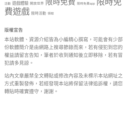
限時免
限時免費
遊戲體驗
開放世界
活動
限時免費app
費遊戲
限時活動
領取
版權宣告
本站軟體、資源介紹皆為小編精心撰寫，可能會有少部
份軟體簡介是由網路上搜尋節錄而來，若有侵犯到您的
權益請留言告知，筆者於收到通知後立即移除，若有冒
犯請多見諒。
站內文章嚴禁全文轉貼或修改內容及未標示本站網址之
方式重製發佈，若經發現本站將保留法律追訴權，請您
轉貼時確實遵守，謝謝。