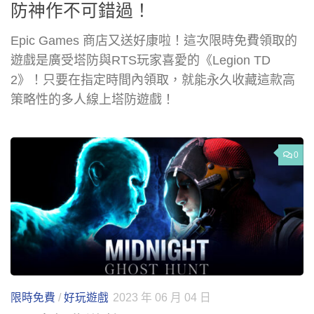
防神作不可錯過！
Epic Games 商店又送好康啦！這次限時免費領取的
遊戲是廣受塔防與RTS玩家喜愛的《Legion TD
2》！只要在指定時間內領取，就能永久收藏這款高
策略性的多人線上塔防遊戲！
0
限時免費
/
好玩遊戲
2023 年 06 月 04 日