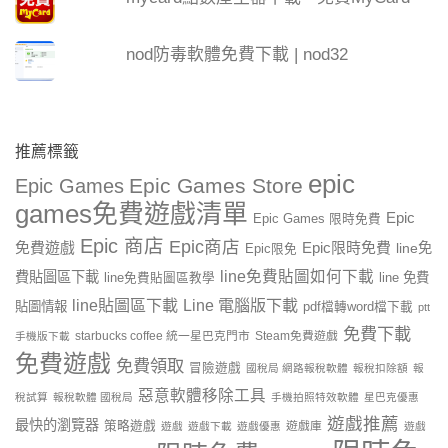
nod防毒軟體免費下載 | nod32
推薦標籤
epic
Epic Games Store
Epic Games
games免費遊戲清單
Epic
Epic Games 限時免費
Epic 商店
Epic商店
免費遊戲
Epic限時免費
line免
Epic限免
line免費貼圖如何下載
費貼圖區下載
line 免費
line免費貼圖區教學
line貼圖區下載
Line 電腦版下載
貼圖情報
pdf檔轉word檔下載
ptt
免費下載
starbucks coffee 統一星巴克門市
Steam免費遊戲
手機版下載
免費遊戲
免費領取
冒險遊戲
國稅局 網路報稅軟體
報稅扣除額
報
惡意軟體移除工具
稅試算
報稅軟體 國稅局
手機拍照特效軟體
星巴克優惠
遊戲推薦
最快的瀏覽器
策略遊戲
遊戲庫
遊戲
遊戲下載
遊戲優惠
遊戲