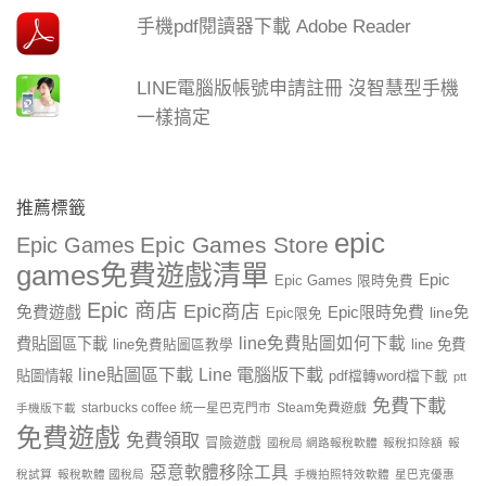
手機pdf閱讀器下載 Adobe Reader
LINE電腦版帳號申請註冊 沒智慧型手機
一樣搞定
推薦標籤
epic
Epic Games Store
Epic Games
games免費遊戲清單
Epic
Epic Games 限時免費
Epic 商店
Epic商店
免費遊戲
Epic限時免費
line免
Epic限免
line免費貼圖如何下載
費貼圖區下載
line 免費
line免費貼圖區教學
line貼圖區下載
Line 電腦版下載
貼圖情報
pdf檔轉word檔下載
ptt
免費下載
starbucks coffee 統一星巴克門市
Steam免費遊戲
手機版下載
免費遊戲
免費領取
冒險遊戲
國稅局 網路報稅軟體
報稅扣除額
報
惡意軟體移除工具
稅試算
報稅軟體 國稅局
手機拍照特效軟體
星巴克優惠