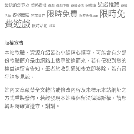
遊戲推薦
最快的瀏覽器
策略遊戲
遊戲庫
遊戲
遊戲下載
遊戲優惠
遊戲
限時免
限時免費
遊戲體驗
開放世界
活動
限時免費app
費遊戲
限時活動
領取
版權宣告
本站軟體、資源介紹皆為小編精心撰寫，可能會有少部
份軟體簡介是由網路上搜尋節錄而來，若有侵犯到您的
權益請留言告知，筆者於收到通知後立即移除，若有冒
犯請多見諒。
站內文章嚴禁全文轉貼或修改內容及未標示本站網址之
方式重製發佈，若經發現本站將保留法律追訴權，請您
轉貼時確實遵守，謝謝。