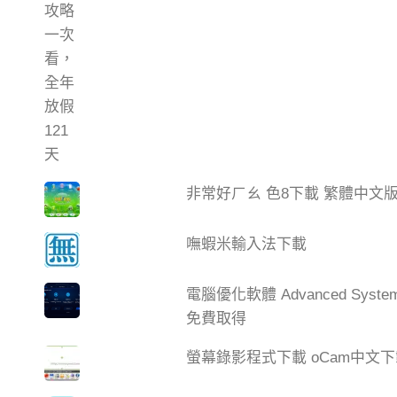
非常好ㄏㄠ 色8下載 繁體中文
嘸蝦米輸入法下載
電腦優化軟體 Advanced Syste
免費取得
螢幕錄影程式下載 oCam中文