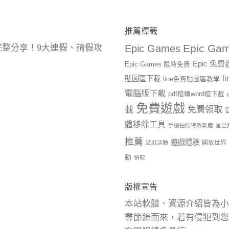
推薦標籤
Epic Gam
曆完整分享！9大連假、請假攻
Epic Games
Epic 免
Epic Games 限時免費
l
貼圖區下載
line免費貼圖區教學
電腦版下載
pdf檔轉word檔下載
免費遊戲
載
免費領取
體移除工具
手機拍照特效軟體
星巴
推薦
遊戲體驗
開放世界
遊戲活動
動
領取
版權宣告
本站軟體、資源介紹皆為小
尋節錄而來，若有侵犯到您