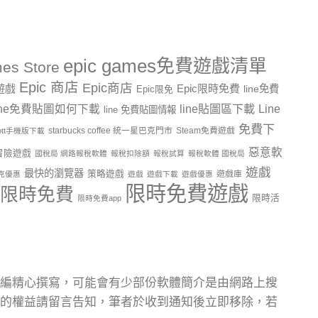
epic games免費遊戲清單
es Store
Epic 商店
Epic商店
費遊戲
Epic限時免費
line免費
Epic限免
line貼圖區下載
Line
ine免費貼圖如何下載
line 免費貼圖情報
免費下
starbucks coffee 統一星巴克門市
Steam免費遊戲
ptt手機版下載
惡意軟
冒險遊戲
國稅局 網路報稅軟體
報稅扣除額
報稅試算
報稅軟體 國稅局
遊戲
最快的瀏覽器
策略遊戲
遊戲庫
克優惠
遊戲
遊戲下載
遊戲優惠
限時免費遊戲
限時免費
限時活
限時免費app
編精心撰寫，可能會有少部份軟體簡介是由網路上搜
的權益請留言告知，筆者於收到通知後立即移除，若