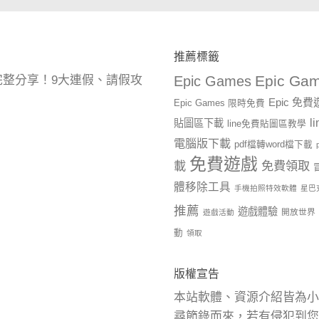
推薦標籤
Epic Gam
曆完整分享！9大連假、請假攻
Epic Games
Epic 免
Epic Games 限時免費
l
貼圖區下載
line免費貼圖區教學
電腦版下載
pdf檔轉word檔下載
免費遊戲
載
免費領取
體移除工具
手機拍照特效軟體
星巴
推薦
遊戲體驗
開放世界
遊戲活動
動
領取
版權宣告
本站軟體、資源介紹皆為小
尋節錄而來，若有侵犯到您