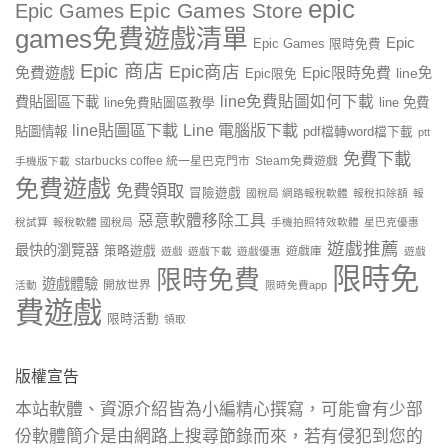
epic
Epic Games Store
Epic Games
games免費遊戲清單
Epic
Epic Games 限時免費
Epic 商店
Epic商店
免費遊戲
Epic限時免費
line免
Epic限免
line免費貼圖如何下載
費貼圖區下載
line 免費
line免費貼圖區教學
line貼圖區下載
Line 電腦版下載
貼圖情報
pdf檔轉word檔下載
ptt
免費下載
starbucks coffee 統一星巴克門市
Steam免費遊戲
手機版下載
免費遊戲
免費領取
冒險遊戲
國稅局 網路報稅軟體
報稅扣除額
報
惡意軟體移除工具
稅試算
報稅軟體 國稅局
手機拍照特效軟體
星巴克優惠
遊戲推薦
最快的瀏覽器
策略遊戲
遊戲庫
遊戲
遊戲下載
遊戲優惠
遊戲
限時免
限時免費
遊戲體驗
開放世界
活動
限時免費app
費遊戲
限時活動
領取
版權宣告
本站軟體、資源介紹皆為小編精心撰寫，可能會有少部
份軟體簡介是由網路上搜尋節錄而來，若有侵犯到您的