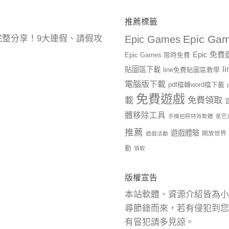
推薦標籤
Epic Gam
曆完整分享！9大連假、請假攻
Epic Games
Epic 免
Epic Games 限時免費
l
貼圖區下載
line免費貼圖區教學
電腦版下載
pdf檔轉word檔下載
免費遊戲
載
免費領取
體移除工具
手機拍照特效軟體
星巴
推薦
遊戲體驗
開放世界
遊戲活動
動
領取
版權宣告
本站軟體、資源介紹皆為小
尋節錄而來，若有侵犯到您
有冒犯請多見諒。