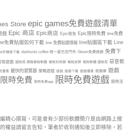
epic games免費遊戲清單
es Store
Epic 商店
Epic商店
費遊戲
Epic限時免費
line免費
Epic限免
line貼圖區下載
Line
ine免費貼圖如何下載
line 免費貼圖情報
免費下
starbucks coffee 統一星巴克門市
Steam免費遊戲
ptt手機版下載
惡意軟
冒險遊戲
國稅局 網路報稅軟體
報稅扣除額
報稅試算
報稅軟體 國稅局
遊戲
最快的瀏覽器
策略遊戲
遊戲庫
克優惠
遊戲
遊戲下載
遊戲優惠
限時免費遊戲
限時免費
限時活
限時免費app
編精心撰寫，可能會有少部份軟體簡介是由網路上搜
的權益請留言告知，筆者於收到通知後立即移除，若