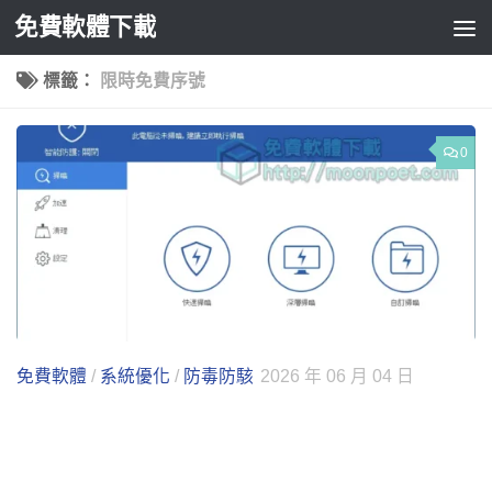
免費軟體下載
Skip to content
標籤：
限時免費序號
0
免費軟體
/
系統優化
/
防毒防駭
2026 年 06 月 04 日