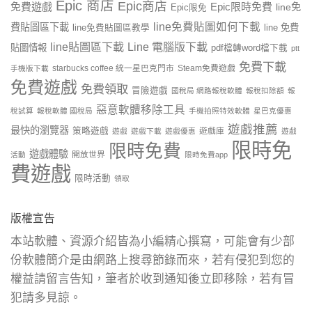
Epic 商店
Epic商店
免費遊戲
Epic限時免費
line免
Epic限免
line免費貼圖如何下載
費貼圖區下載
line 免費
line免費貼圖區教學
line貼圖區下載
Line 電腦版下載
貼圖情報
pdf檔轉word檔下載
ptt
免費下載
starbucks coffee 統一星巴克門市
Steam免費遊戲
手機版下載
免費遊戲
免費領取
冒險遊戲
國稅局 網路報稅軟體
報稅扣除額
報
惡意軟體移除工具
稅試算
報稅軟體 國稅局
手機拍照特效軟體
星巴克優惠
遊戲推薦
最快的瀏覽器
策略遊戲
遊戲庫
遊戲
遊戲下載
遊戲優惠
遊戲
限時免
限時免費
遊戲體驗
開放世界
活動
限時免費app
費遊戲
限時活動
領取
版權宣告
本站軟體、資源介紹皆為小編精心撰寫，可能會有少部
份軟體簡介是由網路上搜尋節錄而來，若有侵犯到您的
權益請留言告知，筆者於收到通知後立即移除，若有冒
犯請多見諒。