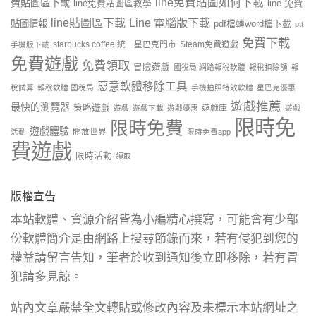
line免費貼圖如何下載
費貼圖區下載
line 免費
line免費貼圖區教學
line貼圖區下載
Line 電腦版下載
貼圖情報
pdf檔轉word檔下載
ptt
免費下載
starbucks coffee 統一星巴克門市
Steam免費遊戲
手機版下載
免費遊戲
免費領取
冒險遊戲
國稅局 網路報稅軟體
報稅扣除額
報
惡意軟體移除工具
稅試算
報稅軟體 國稅局
手機拍照特效軟體
星巴克優惠
遊戲推薦
最快的瀏覽器
策略遊戲
遊戲庫
遊戲
遊戲下載
遊戲優惠
遊戲
限時免
限時免費
遊戲體驗
開放世界
活動
限時免費app
費遊戲
限時活動
領取
版權宣告
本站軟體、資源介紹皆為小編精心撰寫，可能會有少部
份軟體簡介是由網路上搜尋節錄而來，若有侵犯到您的
權益請留言告知，筆者於收到通知後立即移除，若有冒
犯請多見諒。
站內文章嚴禁全文轉貼或修改內容及未標示本站網址之