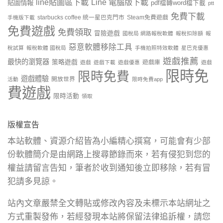
line貼圖區下載
Line 電腦版下載
貼圖情報
pdf檔轉word檔下載
ptt
免費下載
starbucks coffee 統一星巴克門市
Steam免費遊戲
手機版下載
免費遊戲
免費領取
冒險遊戲
國稅局 網路報稅軟體
報稅扣除額
報
惡意軟體移除工具
稅試算
報稅軟體 國稅局
手機拍照特效軟體
星巴克優惠
遊戲推薦
最快的瀏覽器
策略遊戲
遊戲庫
遊戲
遊戲下載
遊戲優惠
遊戲
限時免
限時免費
遊戲體驗
開放世界
活動
限時免費app
費遊戲
限時活動
領取
版權宣告
本站軟體、資源介紹皆為小編精心撰寫，可能會有少部
份軟體簡介是由網路上搜尋節錄而來，若有侵犯到您的
權益請留言告知，筆者於收到通知後立即移除，若有冒
犯請多見諒。
站內文章嚴禁全文轉貼或修改內容及未標示本站網址之
方式重製發佈，若經發現本站將保留法律追訴權，請您