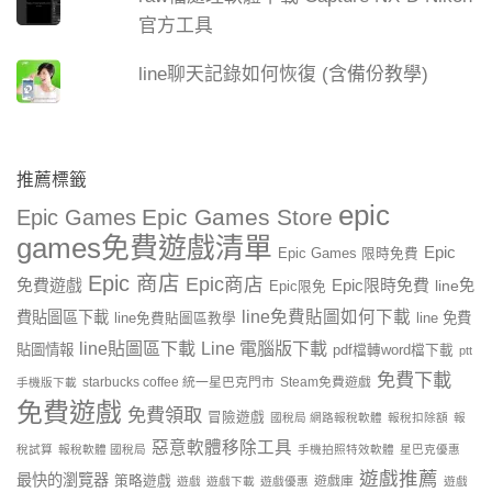
官方工具
line聊天記錄如何恢復 (含備份教學)
推薦標籤
epic
Epic Games Store
Epic Games
games免費遊戲清單
Epic
Epic Games 限時免費
Epic 商店
Epic商店
免費遊戲
Epic限時免費
line免
Epic限免
line免費貼圖如何下載
費貼圖區下載
line 免費
line免費貼圖區教學
line貼圖區下載
Line 電腦版下載
貼圖情報
pdf檔轉word檔下載
ptt
免費下載
starbucks coffee 統一星巴克門市
Steam免費遊戲
手機版下載
免費遊戲
免費領取
冒險遊戲
國稅局 網路報稅軟體
報稅扣除額
報
惡意軟體移除工具
稅試算
報稅軟體 國稅局
手機拍照特效軟體
星巴克優惠
遊戲推薦
最快的瀏覽器
策略遊戲
遊戲庫
遊戲
遊戲下載
遊戲優惠
遊戲