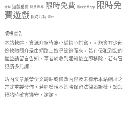
限時免
限時免費
遊戲體驗
開放世界
活動
限時免費app
費遊戲
限時活動
領取
版權宣告
本站軟體、資源介紹皆為小編精心撰寫，可能會有少部
份軟體簡介是由網路上搜尋節錄而來，若有侵犯到您的
權益請留言告知，筆者於收到通知後立即移除，若有冒
犯請多見諒。
站內文章嚴禁全文轉貼或修改內容及未標示本站網址之
方式重製發佈，若經發現本站將保留法律追訴權，請您
轉貼時確實遵守，謝謝。