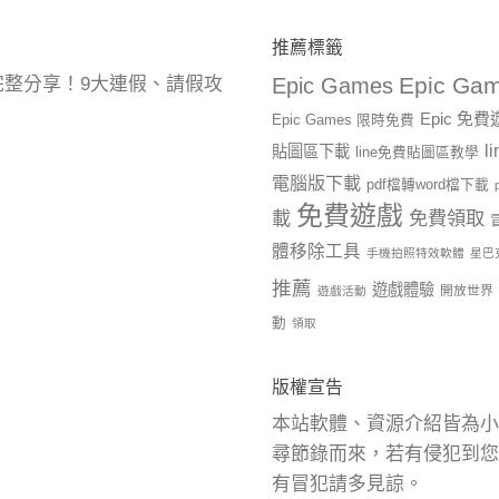
推薦標籤
Epic Gam
曆完整分享！9大連假、請假攻
Epic Games
Epic 免
Epic Games 限時免費
l
貼圖區下載
line免費貼圖區教學
電腦版下載
pdf檔轉word檔下載
免費遊戲
載
免費領取
體移除工具
手機拍照特效軟體
星巴
推薦
遊戲體驗
開放世界
遊戲活動
動
領取
版權宣告
本站軟體、資源介紹皆為小
尋節錄而來，若有侵犯到您
有冒犯請多見諒。