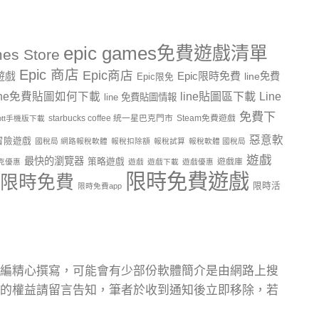
epic games免費遊戲清單
es Store
Epic 商店
Epic商店
費遊戲
Epic限時免費
line免費
Epic限免
line貼圖區下載
Line
ine免費貼圖如何下載
line 免費貼圖情報
免費下
starbucks coffee 統一星巴克門市
Steam免費遊戲
ptt手機版下載
惡意軟
冒險遊戲
國稅局 網路報稅軟體
報稅扣除額
報稅試算
報稅軟體 國稅局
遊戲
最快的瀏覽器
策略遊戲
遊戲庫
克優惠
遊戲
遊戲下載
遊戲優惠
限時免費遊戲
限時免費
限時活
限時免費app
編精心撰寫，可能會有少部份軟體簡介是由網路上搜
的權益請留言告知，筆者於收到通知後立即移除，若