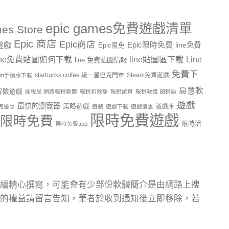
epic games免費遊戲清單
es Store
Epic 商店
Epic商店
費遊戲
Epic限時免費
line免費
Epic限免
line貼圖區下載
Line
ine免費貼圖如何下載
line 免費貼圖情報
免費下
starbucks coffee 統一星巴克門市
Steam免費遊戲
ptt手機版下載
惡意軟
冒險遊戲
國稅局 網路報稅軟體
報稅扣除額
報稅試算
報稅軟體 國稅局
遊戲
最快的瀏覽器
策略遊戲
遊戲庫
克優惠
遊戲
遊戲下載
遊戲優惠
限時免費遊戲
限時免費
限時活
限時免費app
編精心撰寫，可能會有少部份軟體簡介是由網路上搜
的權益請留言告知，筆者於收到通知後立即移除，若