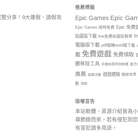
推薦標籤
Epic Gam
曆完整分享！9大連假、請假攻
Epic Games
Epic 免
Epic Games 限時免費
l
貼圖區下載
line免費貼圖區教學
電腦版下載
pdf檔轉word檔下載
免費遊戲
載
免費領取
體移除工具
手機拍照特效軟體
星巴
推薦
遊戲體驗
開放世界
遊戲活動
動
領取
版權宣告
本站軟體、資源介紹皆為小
尋節錄而來，若有侵犯到您
有冒犯請多見諒。