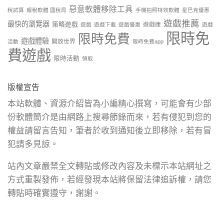
惡意軟體移除工具
稅試算
報稅軟體 國稅局
手機拍照特效軟體
星巴克優惠
遊戲推薦
最快的瀏覽器
策略遊戲
遊戲庫
遊戲
遊戲下載
遊戲優惠
遊戲
限時免
限時免費
遊戲體驗
開放世界
活動
限時免費app
費遊戲
限時活動
領取
版權宣告
本站軟體、資源介紹皆為小編精心撰寫，可能會有少部
份軟體簡介是由網路上搜尋節錄而來，若有侵犯到您的
權益請留言告知，筆者於收到通知後立即移除，若有冒
犯請多見諒。
站內文章嚴禁全文轉貼或修改內容及未標示本站網址之
方式重製發佈，若經發現本站將保留法律追訴權，請您
轉貼時確實遵守，謝謝。