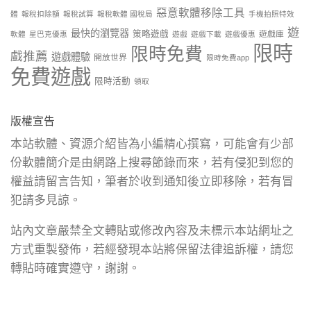
惡意軟體移除工具
體
報稅扣除額
報稅試算
報稅軟體 國稅局
手機拍照特效
遊
最快的瀏覽器
策略遊戲
遊戲庫
軟體
星巴克優惠
遊戲
遊戲下載
遊戲優惠
限時
限時免費
戲推薦
遊戲體驗
開放世界
限時免費app
免費遊戲
限時活動
領取
版權宣告
本站軟體、資源介紹皆為小編精心撰寫，可能會有少部
份軟體簡介是由網路上搜尋節錄而來，若有侵犯到您的
權益請留言告知，筆者於收到通知後立即移除，若有冒
犯請多見諒。
站內文章嚴禁全文轉貼或修改內容及未標示本站網址之
方式重製發佈，若經發現本站將保留法律追訴權，請您
轉貼時確實遵守，謝謝。