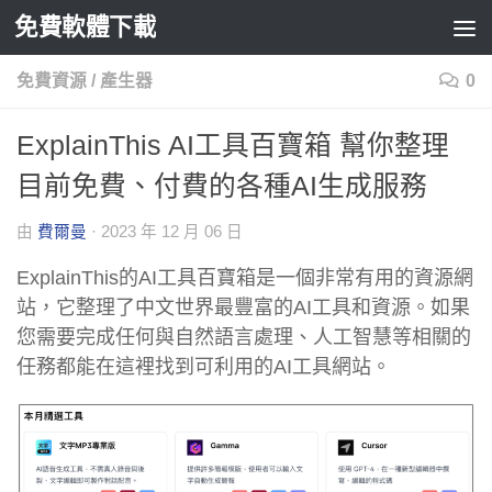
免費軟體下載
Skip to content
免費資源
/
產生器
0
ExplainThis AI工具百寶箱 幫你整理
目前免費、付費的各種AI生成服務
由
費爾曼
·
2023 年 12 月 06 日
ExplainThis的AI工具百寶箱是一個非常有用的資源網
站，它整理了中文世界最豐富的AI工具和資源。如果
您需要完成任何與自然語言處理、人工智慧等相關的
任務都能在這裡找到可利用的AI工具網站。