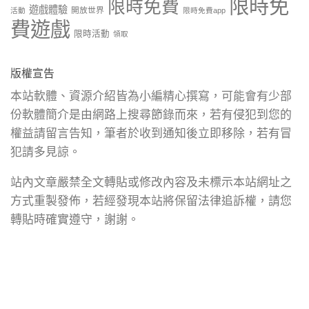
限時免
限時免費
遊戲體驗
開放世界
活動
限時免費app
費遊戲
限時活動
領取
版權宣告
本站軟體、資源介紹皆為小編精心撰寫，可能會有少部
份軟體簡介是由網路上搜尋節錄而來，若有侵犯到您的
權益請留言告知，筆者於收到通知後立即移除，若有冒
犯請多見諒。
站內文章嚴禁全文轉貼或修改內容及未標示本站網址之
方式重製發佈，若經發現本站將保留法律追訴權，請您
轉貼時確實遵守，謝謝。