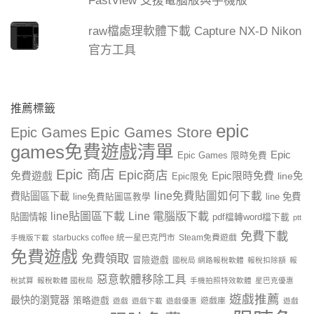
FastView 支援電腦版與手機版
raw檔處理軟體下載 Capture NX-D Nikon
官方工具
推薦標籤
epic
Epic Games Store
Epic Games
games免費遊戲清單
Epic
Epic Games 限時免費
Epic 商店
Epic商店
免費遊戲
Epic限時免費
line免
Epic限免
line免費貼圖如何下載
費貼圖區下載
line 免費
line免費貼圖區教學
line貼圖區下載
Line 電腦版下載
貼圖情報
pdf檔轉word檔下載
ptt
免費下載
starbucks coffee 統一星巴克門市
Steam免費遊戲
手機版下載
免費遊戲
免費領取
冒險遊戲
國稅局 網路報稅軟體
報稅扣除額
報
惡意軟體移除工具
稅試算
報稅軟體 國稅局
手機拍照特效軟體
星巴克優惠
遊戲推薦
最快的瀏覽器
策略遊戲
遊戲庫
遊戲
遊戲下載
遊戲優惠
遊戲