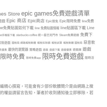
epic games免費遊戲清單
es Store
Epic 商店
Epic商店
費遊戲
Epic限時免費
line免費
Epic限免
line貼圖區下載
Line
ine免費貼圖如何下載
line 免費貼圖情報
免費下
starbucks coffee 統一星巴克門市
Steam免費遊戲
ptt手機版下載
惡意軟
冒險遊戲
國稅局 網路報稅軟體
報稅扣除額
報稅試算
報稅軟體 國稅局
遊戲
最快的瀏覽器
策略遊戲
遊戲庫
克優惠
遊戲
遊戲下載
遊戲優惠
限時免費遊戲
限時免費
限時活
限時免費app
編精心撰寫，可能會有少部份軟體簡介是由網路上搜
的權益請留言告知，筆者於收到通知後立即移除，若