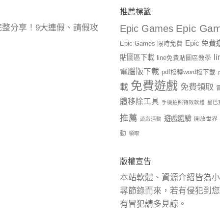
推薦標籤
Epic Gam
曆完整分享！9大連假、請假攻
Epic Games
Epic 免
Epic Games 限時免費
l
貼圖區下載
line免費貼圖區教學
電腦版下載
pdf檔轉word檔下載
免費遊戲
載
免費領取
體移除工具
手機拍照特效軟體
星巴
推薦
遊戲體驗
開放世界
遊戲活動
動
領取
版權宣告
本站軟體、資源介紹皆為小
尋節錄而來，若有侵犯到您
有冒犯請多見諒。