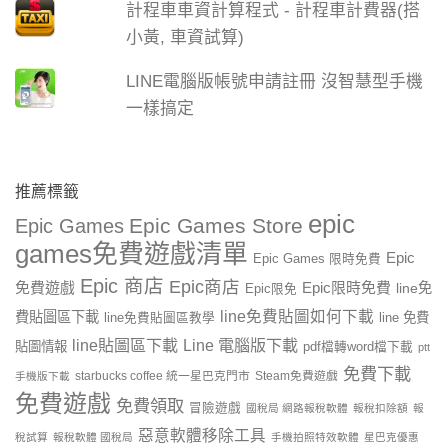
計程車車資計算程式 - 計程車計費器(搭
小黃, 車資試算)
LINE電腦版帳號申請註冊 沒智慧型手機
一樣搞定
推薦標籤
epic
Epic Games Store
Epic Games
games免費遊戲清單
Epic
Epic Games 限時免費
Epic 商店
Epic商店
免費遊戲
Epic限時免費
line免
Epic限免
line免費貼圖如何下載
費貼圖區下載
line 免費
line免費貼圖區教學
line貼圖區下載
Line 電腦版下載
貼圖情報
pdf檔轉word檔下載
ptt
免費下載
starbucks coffee 統一星巴克門市
Steam免費遊戲
手機版下載
免費遊戲
免費領取
冒險遊戲
國稅局 網路報稅軟體
報稅扣除額
報
惡意軟體移除工具
稅試算
報稅軟體 國稅局
手機拍照特效軟體
星巴克優惠