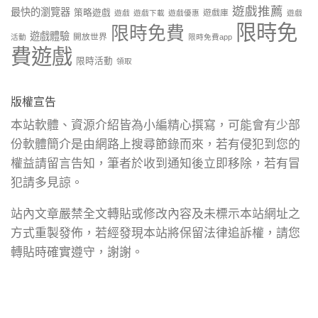
遊戲推薦
最快的瀏覽器
策略遊戲
遊戲庫
遊戲
遊戲下載
遊戲優惠
遊戲
限時免
限時免費
遊戲體驗
開放世界
活動
限時免費app
費遊戲
限時活動
領取
版權宣告
本站軟體、資源介紹皆為小編精心撰寫，可能會有少部
份軟體簡介是由網路上搜尋節錄而來，若有侵犯到您的
權益請留言告知，筆者於收到通知後立即移除，若有冒
犯請多見諒。
站內文章嚴禁全文轉貼或修改內容及未標示本站網址之
方式重製發佈，若經發現本站將保留法律追訴權，請您
轉貼時確實遵守，謝謝。