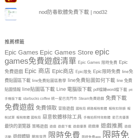
nod防毒軟體免費下載 | nod32
推薦標籤
epic
Epic Games Store
Epic Games
games免費遊戲清單
Epic
Epic Games 限時免費
Epic 商店
Epic商店
免費遊戲
Epic限時免費
line免
Epic限免
line免費貼圖如何下載
費貼圖區下載
line 免費
line免費貼圖區教學
line貼圖區下載
Line 電腦版下載
貼圖情報
pdf檔轉word檔下載
ptt
免費下載
starbucks coffee 統一星巴克門市
Steam免費遊戲
手機版下載
免費遊戲
免費領取
冒險遊戲
國稅局 網路報稅軟體
報稅扣除額
報
惡意軟體移除工具
稅試算
報稅軟體 國稅局
手機拍照特效軟體
星巴克優惠
遊戲推薦
最快的瀏覽器
策略遊戲
遊戲庫
遊戲
遊戲下載
遊戲優惠
遊戲
限時免
限時免費
遊戲體驗
開放世界
活動
限時免費app