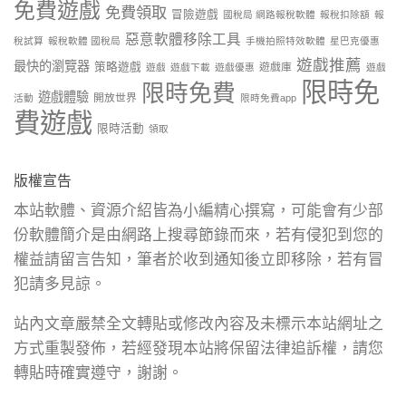
免費遊戲
免費領取
冒險遊戲
國稅局 網路報稅軟體
報稅扣除額
報
惡意軟體移除工具
稅試算
報稅軟體 國稅局
手機拍照特效軟體
星巴克優惠
遊戲推薦
最快的瀏覽器
策略遊戲
遊戲庫
遊戲
遊戲下載
遊戲優惠
遊戲
限時免
限時免費
遊戲體驗
開放世界
活動
限時免費app
費遊戲
限時活動
領取
版權宣告
本站軟體、資源介紹皆為小編精心撰寫，可能會有少部
份軟體簡介是由網路上搜尋節錄而來，若有侵犯到您的
權益請留言告知，筆者於收到通知後立即移除，若有冒
犯請多見諒。
站內文章嚴禁全文轉貼或修改內容及未標示本站網址之
方式重製發佈，若經發現本站將保留法律追訴權，請您
轉貼時確實遵守，謝謝。