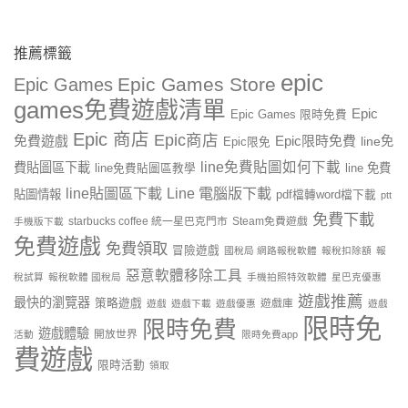
推薦標籤
epic
Epic Games Store
Epic Games
games免費遊戲清單
Epic
Epic Games 限時免費
Epic 商店
Epic商店
免費遊戲
Epic限時免費
line免
Epic限免
line免費貼圖如何下載
費貼圖區下載
line 免費
line免費貼圖區教學
line貼圖區下載
Line 電腦版下載
貼圖情報
pdf檔轉word檔下載
ptt
免費下載
starbucks coffee 統一星巴克門市
Steam免費遊戲
手機版下載
免費遊戲
免費領取
冒險遊戲
國稅局 網路報稅軟體
報稅扣除額
報
惡意軟體移除工具
稅試算
報稅軟體 國稅局
手機拍照特效軟體
星巴克優惠
遊戲推薦
最快的瀏覽器
策略遊戲
遊戲庫
遊戲
遊戲下載
遊戲優惠
遊戲
限時免
限時免費
遊戲體驗
開放世界
活動
限時免費app
費遊戲
限時活動
領取