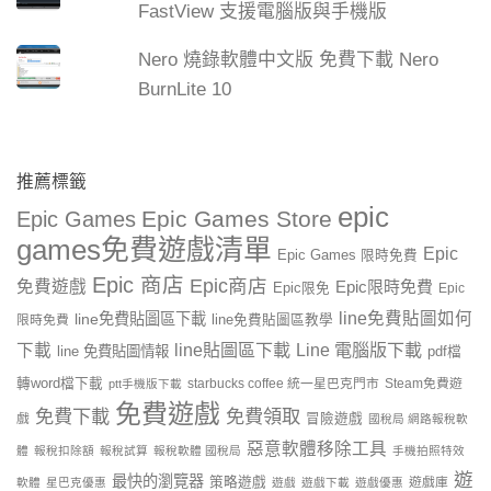
FastView 支援電腦版與手機版
Nero 燒錄軟體中文版 免費下載 Nero
BurnLite 10
推薦標籤
epic
Epic Games Store
Epic Games
games免費遊戲清單
Epic
Epic Games 限時免費
Epic 商店
Epic商店
免費遊戲
Epic限時免費
Epic限免
Epic
line免費貼圖如何
line免費貼圖區下載
限時免費
line免費貼圖區教學
line貼圖區下載
Line 電腦版下載
下載
line 免費貼圖情報
pdf檔
轉word檔下載
starbucks coffee 統一星巴克門市
Steam免費遊
ptt手機版下載
免費遊戲
免費下載
免費領取
戲
冒險遊戲
國稅局 網路報稅軟
惡意軟體移除工具
體
報稅扣除額
報稅試算
報稅軟體 國稅局
手機拍照特效
遊
最快的瀏覽器
策略遊戲
遊戲庫
軟體
星巴克優惠
遊戲
遊戲下載
遊戲優惠