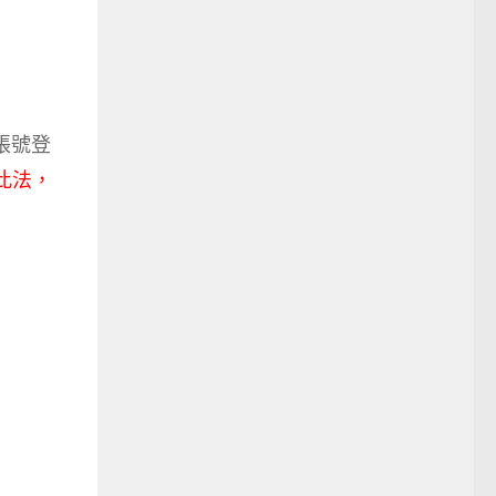
帳號登
此法，