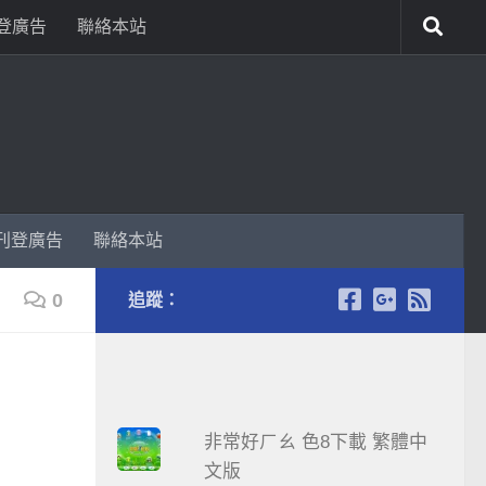
登廣告
聯絡本站
刊登廣告
聯絡本站
0
追蹤：
非常好ㄏㄠ 色8下載 繁體中
文版