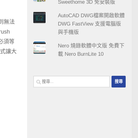
Sweethome 3D 免安裝版
AutoCAD DWG檔案開啟軟體
夯到無法
DWG FastView 支援電腦版
ush
與手機版
必須等
Nero 燒錄軟體中文版 免費下
式讓大
載 Nero BurnLite 10
搜
尋
關
鍵
字: