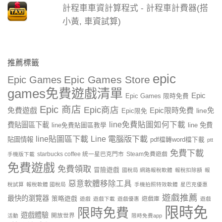
計程車車資計算程式 - 計程車計費器(搭
小黃, 車資試算)
推薦標籤
epic
Epic Games Store
Epic Games
games免費遊戲清單
Epic
Epic Games 限時免費
Epic 商店
Epic商店
免費遊戲
Epic限時免費
line免
Epic限免
line免費貼圖如何下載
費貼圖區下載
line 免費
line免費貼圖區教學
line貼圖區下載
Line 電腦版下載
貼圖情報
pdf檔轉word檔下載
ptt
免費下載
starbucks coffee 統一星巴克門市
Steam免費遊戲
手機版下載
免費遊戲
免費領取
冒險遊戲
國稅局 網路報稅軟體
報稅扣除額
報
惡意軟體移除工具
稅試算
報稅軟體 國稅局
手機拍照特效軟體
星巴克優惠
遊戲推薦
最快的瀏覽器
策略遊戲
遊戲庫
遊戲
遊戲下載
遊戲優惠
遊戲
限時免
限時免費
遊戲體驗
開放世界
活動
限時免費app