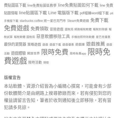
line免費貼圖如何下載
費貼圖區下載
line 免費
line免費貼圖區教學
line貼圖區下載
Line 電腦版下載
貼圖情報
pdf檔轉word檔下載
ptt
免費下載
starbucks coffee 統一星巴克門市
Steam免費遊戲
手機版下載
免費遊戲
免費領取
冒險遊戲
國稅局 網路報稅軟體
報稅扣除額
報
惡意軟體移除工具
稅試算
報稅軟體 國稅局
手機拍照特效軟體
星巴克優惠
遊戲推薦
最快的瀏覽器
策略遊戲
遊戲庫
遊戲
遊戲下載
遊戲優惠
遊戲
限時免
限時免費
遊戲體驗
開放世界
活動
限時免費app
費遊戲
限時活動
領取
版權宣告
本站軟體、資源介紹皆為小編精心撰寫，可能會有少部
份軟體簡介是由網路上搜尋節錄而來，若有侵犯到您的
權益請留言告知，筆者於收到通知後立即移除，若有冒
犯請多見諒。