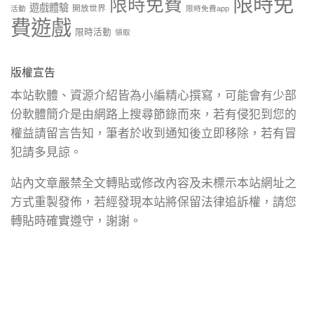
限時免
限時免費
遊戲體驗
開放世界
活動
限時免費app
費遊戲
限時活動
領取
版權宣告
本站軟體、資源介紹皆為小編精心撰寫，可能會有少部
份軟體簡介是由網路上搜尋節錄而來，若有侵犯到您的
權益請留言告知，筆者於收到通知後立即移除，若有冒
犯請多見諒。
站內文章嚴禁全文轉貼或修改內容及未標示本站網址之
方式重製發佈，若經發現本站將保留法律追訴權，請您
轉貼時確實遵守，謝謝。