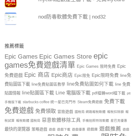
nod防毒軟體免費下載 | nod32
推薦標籤
epic
Epic Games Store
Epic Games
games免費遊戲清單
Epic
Epic Games 限時免費
Epic 商店
Epic商店
免費遊戲
Epic限時免費
line免
Epic限免
line免費貼圖如何下載
費貼圖區下載
line 免費
line免費貼圖區教學
line貼圖區下載
Line 電腦版下載
貼圖情報
pdf檔轉word檔下載
ptt
免費下載
starbucks coffee 統一星巴克門市
Steam免費遊戲
手機版下載
免費遊戲
免費領取
冒險遊戲
國稅局 網路報稅軟體
報稅扣除額
報
惡意軟體移除工具
稅試算
報稅軟體 國稅局
手機拍照特效軟體
星巴克優惠
遊戲推薦
最快的瀏覽器
策略遊戲
遊戲庫
遊戲
遊戲下載
遊戲優惠
遊戲