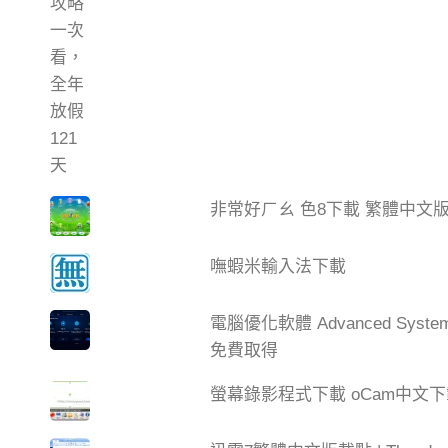
非常好ㄏㄠ 色8下載 繁體中文
嘸蝦米輸入法下載
電腦優化軟體 Advanced Syste
免費取得
螢幕錄影程式下載 oCam中文