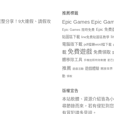
推薦標籤
Epic Gam
曆完整分享！9大連假、請假攻
Epic Games
Epic 免
Epic Games 限時免費
l
貼圖區下載
line免費貼圖區教學
電腦版下載
pdf檔轉word檔下載
免費遊戲
載
免費領取
體移除工具
手機拍照特效軟體
星巴
推薦
遊戲體驗
開放世界
遊戲活動
動
領取
版權宣告
本站軟體、資源介紹皆為小
尋節錄而來，若有侵犯到您
有冒犯請多見諒。