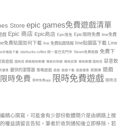
epic games免費遊戲清單
es Store
Epic 商店
Epic商店
費遊戲
Epic限時免費
line免費
Epic限免
line貼圖區下載
Line
ine免費貼圖如何下載
line 免費貼圖情報
免費下
starbucks coffee 統一星巴克門市
Steam免費遊戲
ptt手機版下載
惡意軟
冒險遊戲
國稅局 網路報稅軟體
報稅扣除額
報稅試算
報稅軟體 國稅局
遊戲
最快的瀏覽器
策略遊戲
遊戲庫
克優惠
遊戲
遊戲下載
遊戲優惠
限時免費遊戲
限時免費
限時活
限時免費app
編精心撰寫，可能會有少部份軟體簡介是由網路上搜
的權益請留言告知，筆者於收到通知後立即移除，若