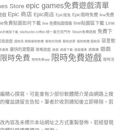
epic games免費遊戲清單
es Store
Epic 商店
Epic商店
費遊戲
Epic限時免費
line免費
Epic限免
line貼圖區下載
Line
ine免費貼圖如何下載
line 免費貼圖情報
免費下
starbucks coffee 統一星巴克門市
Steam免費遊戲
ptt手機版下載
惡意軟
冒險遊戲
國稅局 網路報稅軟體
報稅扣除額
報稅試算
報稅軟體 國稅局
遊戲
最快的瀏覽器
策略遊戲
遊戲庫
克優惠
遊戲
遊戲下載
遊戲優惠
限時免費遊戲
限時免費
限時活
限時免費app
編精心撰寫，可能會有少部份軟體簡介是由網路上搜
的權益請留言告知，筆者於收到通知後立即移除，若
改內容及未標示本站網址之方式重製發佈，若經發現