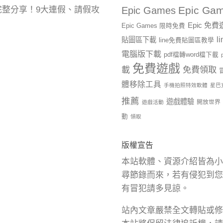
Epic Gam
曆完整分享！9大連假、請假攻
Epic Games
Epic 免
Epic Games 限時免費
l
貼圖區下載
line免費貼圖區教學
電腦版下載
pdf檔轉word檔下載
免費遊戲
載
免費領取
體移除工具
手機拍照特效軟體
星巴
推薦
遊戲體驗
開放世界
遊戲活動
動
領取
版權宣告
本站軟體、資源介紹皆為小
尋節錄而來，若有侵犯到您
有冒犯請多見諒。
站內文章嚴禁全文轉貼或修