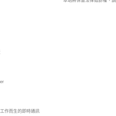
本站將保留法律追訴權，請
版
er
專為工作而生的即時通訊