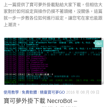
上一篇提供了寶可夢外掛載點給大家下載，但相信大
家對於如何設定與操作仍摸不著頭緒，沒關係，這篇
就一步一步教各位如何進行設定，讓您宅在家也能跟
上潮流。
0
使用教學
/
免費軟體
/
精靈寶可夢GO
2016 年 08 月 09 日
寶可夢外掛下載 NecroBot –