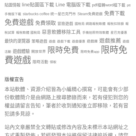
line貼圖區下載
Line 電腦版下載
貼圖情報
pdf檔轉word檔下載
ptt
免費下載
starbucks coffee 統一星巴克門市
Steam免費遊戲
手機版下載
免費遊戲
免費領取
冒險遊戲
國稅局 網路報稅軟體
報稅扣除額
報
惡意軟體移除工具
稅試算
報稅軟體 國稅局
手機拍照特效軟體
星巴克優惠
遊戲推薦
最快的瀏覽器
策略遊戲
遊戲庫
遊戲
遊戲下載
遊戲優惠
遊戲
限時免
限時免費
遊戲體驗
開放世界
活動
限時免費app
費遊戲
限時活動
領取
版權宣告
本站軟體、資源介紹皆為小編精心撰寫，可能會有少部
份軟體簡介是由網路上搜尋節錄而來，若有侵犯到您的
權益請留言告知，筆者於收到通知後立即移除，若有冒
犯請多見諒。
站內文章嚴禁全文轉貼或修改內容及未標示本站網址之
方式重製發佈，若經發現本站將保留法律追訴權，請您