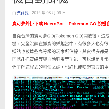
由
費爾曼
·
2016 年 08 月 09 日
寶可夢外掛下載 NecroBot – Pokemon GO 脫
自從台灣的寶可夢GO(Pokemon GO)開放
機，完全沉醉在抓寶的樂趣當中，有很多人也有很
道館也被這些高等級的玩家所佔據，其實很多都是
門就能抓寶練等與自動孵蛋等功能，可以說是非常
們了解這程式的可怕之處，也許也能喚起官方的重