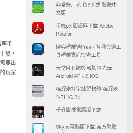
非常好ㄏㄠ 色8下載 繁體中
文版
手機pdf閱讀器下載 Adobe
Reader
看著手
樂客轉乘通Free - 各種交通工
十級，
具轉乘資訊快查工具
需要出
天堂M下載點 韓版搶先玩
的玩家
Android APK & iOS
嘸蝦米打字練習軟體 嘸蝦米
快打 V1.3c
千尋影視電腦版下載
Skype電腦版下載 官方繁體