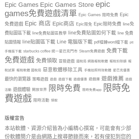
epic
Epic Games Store
Epic Games
games免費遊戲清單
Epic
Epic Games 限時免費
Epic 商店
Epic商店
免費遊戲
Epic限時免費
line免
Epic限免
line免費貼圖如何下載
費貼圖區下載
line 免費
line免費貼圖區教學
line貼圖區下載
Line 電腦版下載
貼圖情報
pdf檔轉word檔下載
ptt
免費下載
starbucks coffee 統一星巴克門市
Steam免費遊戲
手機版下載
免費遊戲
免費領取
冒險遊戲
國稅局 網路報稅軟體
報稅扣除額
報
惡意軟體移除工具
稅試算
報稅軟體 國稅局
手機拍照特效軟體
星巴克優惠
遊戲推薦
最快的瀏覽器
策略遊戲
遊戲庫
遊戲
遊戲下載
遊戲優惠
遊戲
限時免
限時免費
遊戲體驗
開放世界
活動
限時免費app
費遊戲
限時活動
領取
版權宣告
本站軟體、資源介紹皆為小編精心撰寫，可能會有少部
份軟體簡介是由網路上搜尋節錄而來，若有侵犯到您的