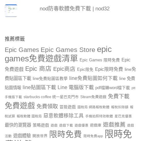
nod防毒軟體免費下載 | nod32
推薦標籤
epic
Epic Games Store
Epic Games
games免費遊戲清單
Epic
Epic Games 限時免費
Epic 商店
Epic商店
免費遊戲
Epic限時免費
line免
Epic限免
line免費貼圖如何下載
費貼圖區下載
line 免費
line免費貼圖區教學
line貼圖區下載
Line 電腦版下載
貼圖情報
pdf檔轉word檔下載
ptt
免費下載
starbucks coffee 統一星巴克門市
Steam免費遊戲
手機版下載
免費遊戲
免費領取
冒險遊戲
國稅局 網路報稅軟體
報稅扣除額
報
惡意軟體移除工具
稅試算
報稅軟體 國稅局
手機拍照特效軟體
星巴克優惠
遊戲推薦
最快的瀏覽器
策略遊戲
遊戲庫
遊戲
遊戲下載
遊戲優惠
遊戲
限時免
限時免費
遊戲體驗
開放世界
活動
限時免費app