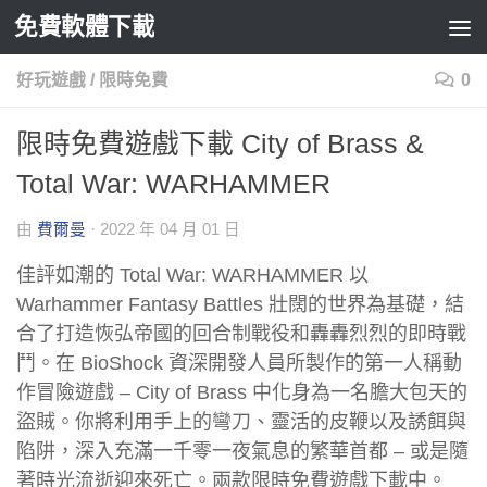
免費軟體下載
Skip to content
好玩遊戲
/
限時免費
0
限時免費遊戲下載 City of Brass &
Total War: WARHAMMER
由
費爾曼
·
2022 年 04 月 01 日
佳評如潮的 Total War: WARHAMMER 以
Warhammer Fantasy Battles 壯闊的世界為基礎，結
合了打造恢弘帝國的回合制戰役和轟轟烈烈的即時戰
鬥。在 BioShock 資深開發人員所製作的第一人稱動
作冒險遊戲 – City of Brass 中化身為一名膽大包天的
盜賊。你將利用手上的彎刀、靈活的皮鞭以及誘餌與
陷阱，深入充滿一千零一夜氣息的繁華首都 – 或是隨
著時光流逝迎來死亡。兩款限時免費遊戲下載中。