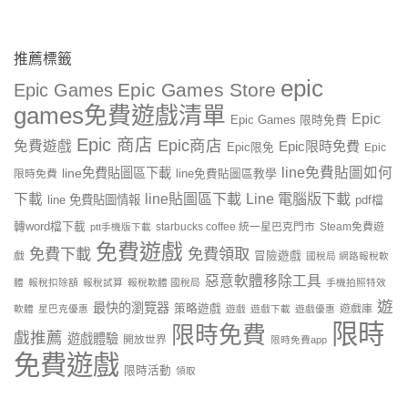
推薦標籤
epic
Epic Games Store
Epic Games
games免費遊戲清單
Epic
Epic Games 限時免費
Epic 商店
Epic商店
免費遊戲
Epic限時免費
Epic限免
Epic
line免費貼圖如何
line免費貼圖區下載
限時免費
line免費貼圖區教學
line貼圖區下載
Line 電腦版下載
下載
line 免費貼圖情報
pdf檔
轉word檔下載
starbucks coffee 統一星巴克門市
Steam免費遊
ptt手機版下載
免費遊戲
免費下載
免費領取
戲
冒險遊戲
國稅局 網路報稅軟
惡意軟體移除工具
體
報稅扣除額
報稅試算
報稅軟體 國稅局
手機拍照特效
遊
最快的瀏覽器
策略遊戲
遊戲庫
軟體
星巴克優惠
遊戲
遊戲下載
遊戲優惠
限時
限時免費
戲推薦
遊戲體驗
開放世界
限時免費app
免費遊戲
限時活動
領取