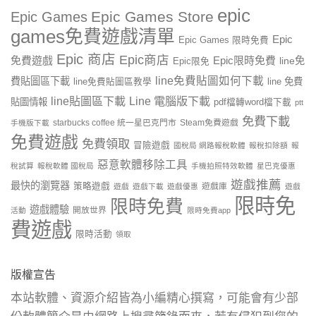
epic
Epic Games Store
Epic Games
games免費遊戲清單
Epic
Epic Games 限時免費
Epic 商店
Epic商店
免費遊戲
Epic限時免費
line免
Epic限免
line免費貼圖如何下載
費貼圖區下載
line 免費
line免費貼圖區教學
line貼圖區下載
Line 電腦版下載
貼圖情報
pdf檔轉word檔下載
ptt
免費下載
starbucks coffee 統一星巴克門市
Steam免費遊戲
手機版下載
免費遊戲
免費領取
冒險遊戲
國稅局 網路報稅軟體
報稅扣除額
報
惡意軟體移除工具
稅試算
報稅軟體 國稅局
手機拍照特效軟體
星巴克優惠
遊戲推薦
最快的瀏覽器
策略遊戲
遊戲庫
遊戲
遊戲下載
遊戲優惠
遊戲
限時免
限時免費
遊戲體驗
開放世界
活動
限時免費app
費遊戲
限時活動
領取
版權宣告
本站軟體、資源介紹皆為小編精心撰寫，可能會有少部