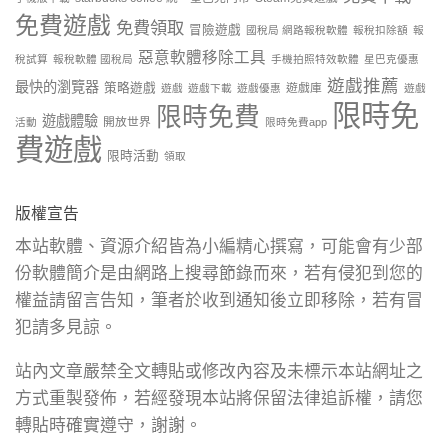
免費遊戲
免費領取
冒險遊戲
國稅局 網路報稅軟體
報稅扣除額
報
惡意軟體移除工具
稅試算
報稅軟體 國稅局
手機拍照特效軟體
星巴克優惠
遊戲推薦
最快的瀏覽器
策略遊戲
遊戲庫
遊戲
遊戲下載
遊戲優惠
遊戲
限時免
限時免費
遊戲體驗
開放世界
活動
限時免費app
費遊戲
限時活動
領取
版權宣告
本站軟體、資源介紹皆為小編精心撰寫，可能會有少部
份軟體簡介是由網路上搜尋節錄而來，若有侵犯到您的
權益請留言告知，筆者於收到通知後立即移除，若有冒
犯請多見諒。
站內文章嚴禁全文轉貼或修改內容及未標示本站網址之
方式重製發佈，若經發現本站將保留法律追訴權，請您
轉貼時確實遵守，謝謝。