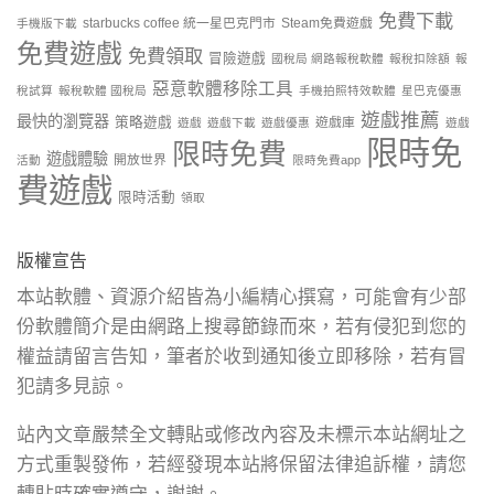
免費下載
starbucks coffee 統一星巴克門市
Steam免費遊戲
手機版下載
免費遊戲
免費領取
冒險遊戲
國稅局 網路報稅軟體
報稅扣除額
報
惡意軟體移除工具
稅試算
報稅軟體 國稅局
手機拍照特效軟體
星巴克優惠
遊戲推薦
最快的瀏覽器
策略遊戲
遊戲庫
遊戲
遊戲下載
遊戲優惠
遊戲
限時免
限時免費
遊戲體驗
開放世界
活動
限時免費app
費遊戲
限時活動
領取
版權宣告
本站軟體、資源介紹皆為小編精心撰寫，可能會有少部
份軟體簡介是由網路上搜尋節錄而來，若有侵犯到您的
權益請留言告知，筆者於收到通知後立即移除，若有冒
犯請多見諒。
站內文章嚴禁全文轉貼或修改內容及未標示本站網址之
方式重製發佈，若經發現本站將保留法律追訴權，請您