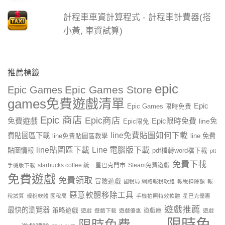
計程車車資計算程式 - 計程車計費器(搭
小黃, 車資試算)
推薦標籤
epic
Epic Games Store
Epic Games
games免費遊戲清單
Epic
Epic Games 限時免費
Epic 商店
Epic商店
免費遊戲
Epic限時免費
line免
Epic限免
line免費貼圖如何下載
費貼圖區下載
line 免費
line免費貼圖區教學
line貼圖區下載
Line 電腦版下載
貼圖情報
pdf檔轉word檔下載
ptt
免費下載
starbucks coffee 統一星巴克門市
Steam免費遊戲
手機版下載
免費遊戲
免費領取
冒險遊戲
國稅局 網路報稅軟體
報稅扣除額
報
惡意軟體移除工具
稅試算
報稅軟體 國稅局
手機拍照特效軟體
星巴克優惠
遊戲推薦
最快的瀏覽器
策略遊戲
遊戲庫
遊戲
遊戲下載
遊戲優惠
遊戲
限時免