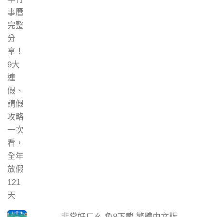
非常好ㄏㄠ 色8下載 繁體中文版