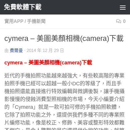
免費軟體下載
Skip to content
實用APP
/
手機新聞
0
cymera – 美圖美顏相機(camera)下載
由
費爾曼
·
2014 年 12 月 29 日
cymera – 美圖美顏相機(camera)下載
近代的手機拍照功能越來越強大，有些較高階的專業
拍照手機已經可以超越一般小DC的等級了，而且手
機拍照還能直接進行特效編輯與微調後製，讓手機攝
影慢慢的侵蝕消費型照相機的市場，今天小編要介紹
的「Cymera」就是一款可拍可修的手機拍照軟體，
它除了拍照功能之外，還提供我們多種不同的專業照
片編修功能，像是校正、修飾、美容或整形特效都難