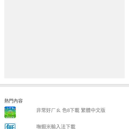
熱門內容
非常好ㄏㄠ 色8下載 繁體中文版
嘸蝦米輸入法下載