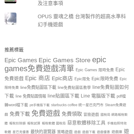
及注意事項
OPUS 靈魂之橋 台灣製作的超高水準科
幻手機遊戲
推薦標籤
epic
Epic Games Store
Epic Games
games免費遊戲清單
Epic
Epic Games 限時免費
Epic 商店
Epic商店
免費遊戲
Epic限時免費
Epic限免
Epic
line免費貼圖如何
line免費貼圖區下載
限時免費
line免費貼圖區教學
line貼圖區下載
Line 電腦版下載
下載
line 免費貼圖情報
pdf檔
轉word檔下載
starbucks coffee 統一星巴克門市
Steam免費遊
ptt手機版下載
免費遊戲
免費下載
免費領取
戲
冒險遊戲
國稅局 網路報稅軟
惡意軟體移除工具
體
報稅扣除額
報稅試算
報稅軟體 國稅局
手機拍照特效
遊
最快的瀏覽器
策略遊戲
遊戲庫
軟體
星巴克優惠
遊戲
遊戲下載
遊戲優惠