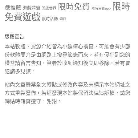
限時
限時免費
戲推薦
遊戲體驗
開放世界
限時免費app
免費遊戲
限時活動
領取
版權宣告
本站軟體、資源介紹皆為小編精心撰寫，可能會有少部
份軟體簡介是由網路上搜尋節錄而來，若有侵犯到您的
權益請留言告知，筆者於收到通知後立即移除，若有冒
犯請多見諒。
站內文章嚴禁全文轉貼或修改內容及未標示本站網址之
方式重製發佈，若經發現本站將保留法律追訴權，請您
轉貼時確實遵守，謝謝。