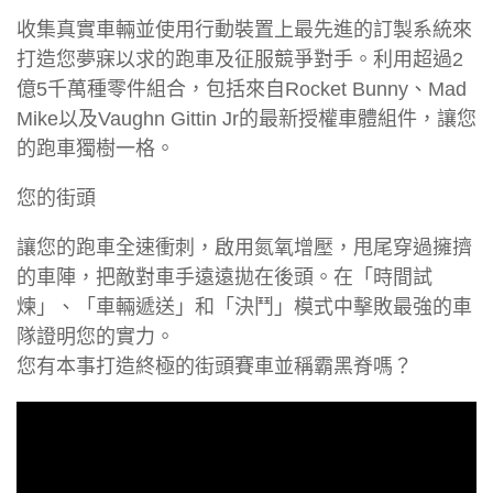
收集真實車輛並使用行動裝置上最先進的訂製系統來
打造您夢寐以求的跑車及征服競爭對手。利用超過2
億5千萬種零件組合，包括來自Rocket Bunny、Mad
Mike以及Vaughn Gittin Jr的最新授權車體組件，讓您
的跑車獨樹一格。
您的街頭
讓您的跑車全速衝刺，啟用氮氧增壓，甩尾穿過擁擠
的車陣，把敵對車手遠遠拋在後頭。在「時間試
煉」、「車輛遞送」和「決鬥」模式中擊敗最強的車
隊證明您的實力。
您有本事打造終極的街頭賽車並稱霸黑脊嗎？