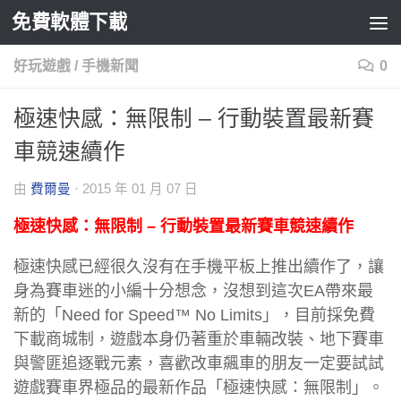
免費軟體下載
Skip to content
好玩遊戲
/
手機新聞
0
極速快感：無限制 – 行動裝置最新賽
車競速續作
由
費爾曼
·
2015 年 01 月 07 日
極速快感：無限制 – 行動裝置最新賽車競速續作
極速快感已經很久沒有在手機平板上推出續作了，讓
身為賽車迷的小編十分想念，沒想到這次EA帶來最
新的「Need for Speed™ No Limits」，目前採免費
下載商城制，遊戲本身仍著重於車輛改裝、地下賽車
與警匪追逐戰元素，喜歡改車飆車的朋友一定要試試
遊戲賽車界極品的最新作品「極速快感：無限制」。