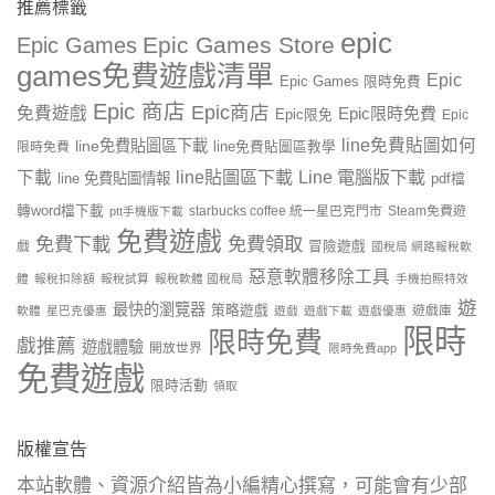
推薦標籤
epic
Epic Games Store
Epic Games
games免費遊戲清單
Epic
Epic Games 限時免費
Epic 商店
Epic商店
免費遊戲
Epic限時免費
Epic限免
Epic
line免費貼圖如何
line免費貼圖區下載
限時免費
line免費貼圖區教學
line貼圖區下載
Line 電腦版下載
下載
line 免費貼圖情報
pdf檔
轉word檔下載
starbucks coffee 統一星巴克門市
Steam免費遊
ptt手機版下載
免費遊戲
免費下載
免費領取
戲
冒險遊戲
國稅局 網路報稅軟
惡意軟體移除工具
體
報稅扣除額
報稅試算
報稅軟體 國稅局
手機拍照特效
遊
最快的瀏覽器
策略遊戲
遊戲庫
軟體
星巴克優惠
遊戲
遊戲下載
遊戲優惠
限時
限時免費
戲推薦
遊戲體驗
開放世界
限時免費app
免費遊戲
限時活動
領取
版權宣告
本站軟體、資源介紹皆為小編精心撰寫，可能會有少部