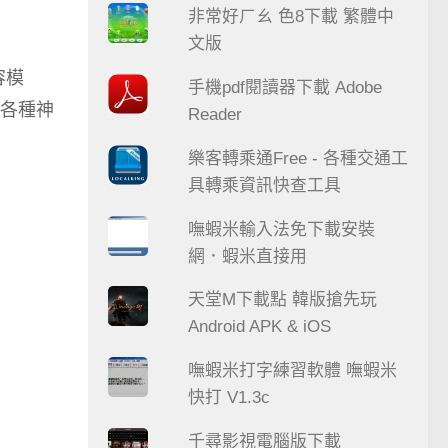
非常好ㄏㄠ 色8下載 繁體中
文版
容模
手機pdf閱讀器下載 Adobe
各種神
Reader
樂客轉乘通Free - 各種交通工
具轉乘資訊快查工具
嘸蝦米輸入法免下載安裝
網．蝦米直接用
天堂M下載點 韓版搶先玩
Android APK & iOS
嘸蝦米打字練習軟體 嘸蝦米
快打 V1.3c
千尋影視電腦版下載