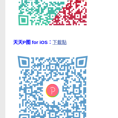
天天P图 for iOS：
下載點