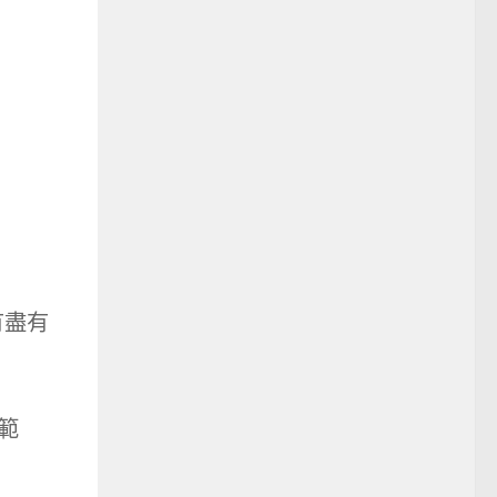
有盡有
範