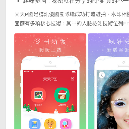
趣味多圖：秘密就在分享的時候“真的不一
天天P圖是騰訊優圖團隊繼成功打造魅拍、水印相
面擁有多項核心技術，其中的人臉檢測技術位列FD