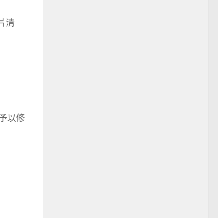
片清
及予以修