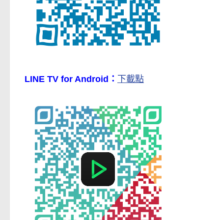
LINE TV for Android：
下載點