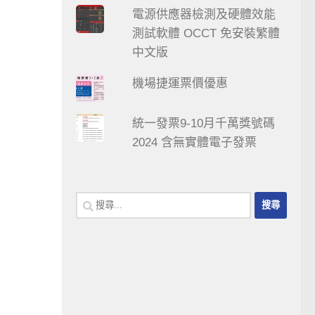
電源供應器檢測及硬體效能
測試軟體 OCCT 免安裝繁體
中文版
機場捷運票價優惠
統一發票9-10月千萬獎號碼
2024 含無實體電子發票
搜
尋
關
鍵
字: