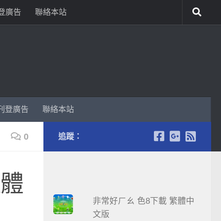
登廣告
聯絡本站
刊登廣告
聯絡本站
0
追蹤：
軟體
非常好ㄏㄠ 色8下載 繁體中
文版