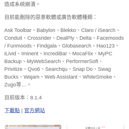
造成系統崩潰。
目前能刪除的惡意軟體或廣告軟體種類：
Ask Toolbar、Babylon、Blekko、Claro / iSearch、
Conduit、Crossrider、DealPly、Delta、Facemoods
/ Funmoods、Findgala、Globasearch、Hao123、
iLivid、Iminent、IncrediBar、MocaFlix、MyPC
Backup、MyWebSearch、PerformerSoft、
Privitize、Qvo6、Searchqu、Snap Do、Swag
Bucks、Wajam、Web Assistant、WhiteSmoke、
Zugo等…。
目前版本：8.1.4
下載點
|
官方網站