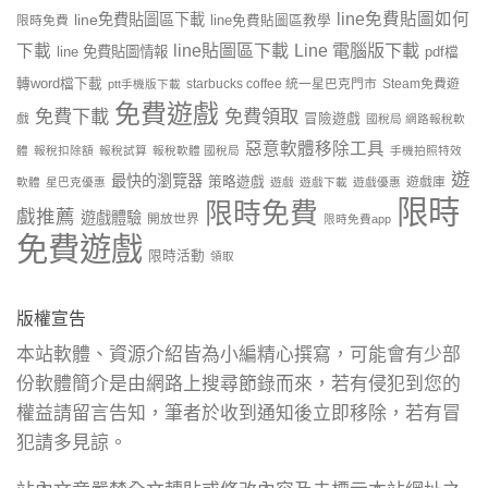
line免費貼圖如何
line免費貼圖區下載
限時免費
line免費貼圖區教學
line貼圖區下載
Line 電腦版下載
下載
line 免費貼圖情報
pdf檔
轉word檔下載
starbucks coffee 統一星巴克門市
Steam免費遊
ptt手機版下載
免費遊戲
免費下載
免費領取
戲
冒險遊戲
國稅局 網路報稅軟
惡意軟體移除工具
體
報稅扣除額
報稅試算
報稅軟體 國稅局
手機拍照特效
遊
最快的瀏覽器
策略遊戲
遊戲庫
軟體
星巴克優惠
遊戲
遊戲下載
遊戲優惠
限時
限時免費
戲推薦
遊戲體驗
開放世界
限時免費app
免費遊戲
限時活動
領取
版權宣告
本站軟體、資源介紹皆為小編精心撰寫，可能會有少部
份軟體簡介是由網路上搜尋節錄而來，若有侵犯到您的
權益請留言告知，筆者於收到通知後立即移除，若有冒
犯請多見諒。