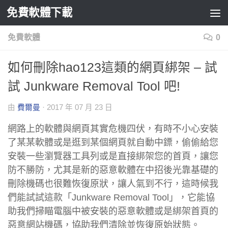
免費軟體下載
Skip to content
免費軟體
0
如何刪除hao123這類的網頁綁架 – 試
試 Junkware Removal Tool 吧!
由
費爾曼
·
2017 年 07 月 23 日
網路上的軟體與網頁其實危機四伏，有時不小心安裝
了某某軟體或是逛到某個網頁就自動中鏢，偷偷給您
安裝一些瀏覽器工具列或是直接綁架您的首頁，讓您
防不勝防，尤其是新的惡意軟體在中招後光靠基礎的
刪除機碼也很難恢復原狀，讓人氣到不行，這時候我
們能試試這款「Junkware Removal Tool」，它能協
助我們掃瞄電腦中被安裝的惡意軟體或是綁架首頁的
惡意網站機碼，協助我們清除並恢復原始狀態。