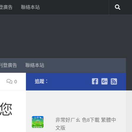
登廣告
聯絡本站
刊登廣告
聯絡本站
0
追蹤：
略您
非常好ㄏㄠ 色8下載 繁體中
文版