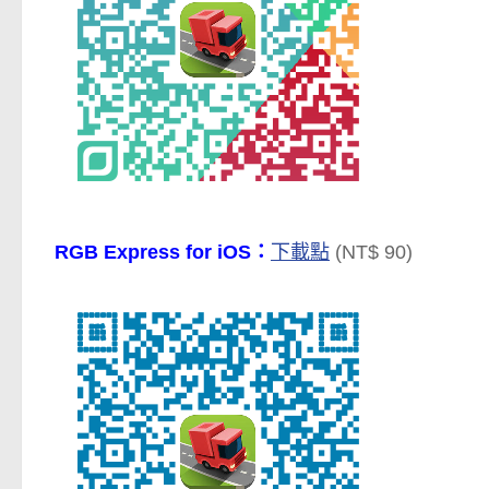
RGB Express for iOS：
下載點
(NT$ 90)