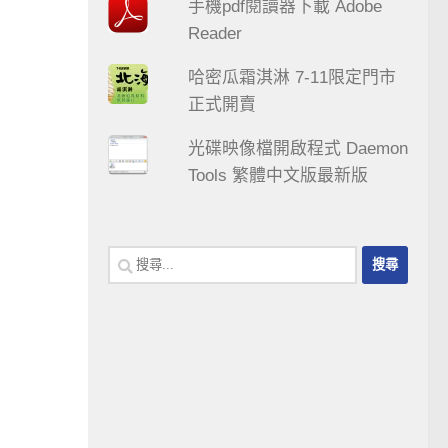
手機pdf閱讀器下載 Adobe
Reader
哈密瓜霜淇淋 7-11限定門市
正式開賣
光碟映像檔開啟程式 Daemon
Tools 繁體中文版最新版
搜
尋
關
鍵
字: