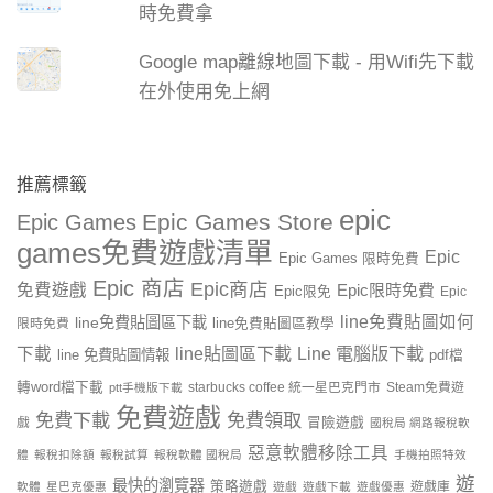
時免費拿
Google map離線地圖下載 - 用Wifi先下載
在外使用免上網
推薦標籤
epic
Epic Games Store
Epic Games
games免費遊戲清單
Epic
Epic Games 限時免費
Epic 商店
Epic商店
免費遊戲
Epic限時免費
Epic限免
Epic
line免費貼圖如何
line免費貼圖區下載
限時免費
line免費貼圖區教學
line貼圖區下載
Line 電腦版下載
下載
line 免費貼圖情報
pdf檔
轉word檔下載
starbucks coffee 統一星巴克門市
Steam免費遊
ptt手機版下載
免費遊戲
免費下載
免費領取
戲
冒險遊戲
國稅局 網路報稅軟
惡意軟體移除工具
體
報稅扣除額
報稅試算
報稅軟體 國稅局
手機拍照特效
遊
最快的瀏覽器
策略遊戲
遊戲庫
軟體
星巴克優惠
遊戲
遊戲下載
遊戲優惠