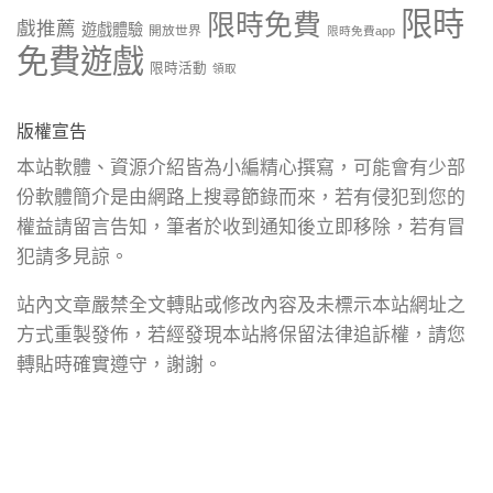
限時
限時免費
戲推薦
遊戲體驗
開放世界
限時免費app
免費遊戲
限時活動
領取
版權宣告
本站軟體、資源介紹皆為小編精心撰寫，可能會有少部
份軟體簡介是由網路上搜尋節錄而來，若有侵犯到您的
權益請留言告知，筆者於收到通知後立即移除，若有冒
犯請多見諒。
站內文章嚴禁全文轉貼或修改內容及未標示本站網址之
方式重製發佈，若經發現本站將保留法律追訴權，請您
轉貼時確實遵守，謝謝。