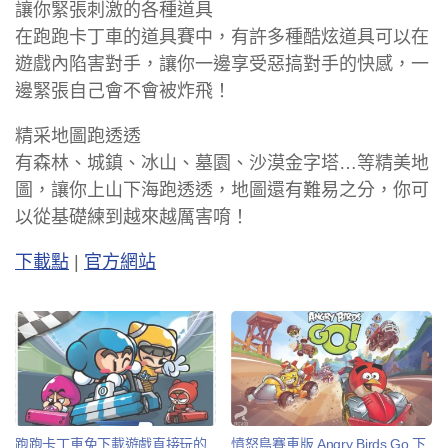
讓你緊張刺激的各種道具
在跑跑卡丁車的道具賽中，有許多種酷炫道具可以在
遊戲內陷害對手，讓你一邊享受惡搞對手的快感，一
邊緊張自己會不會被炸飛！
精采地圖跑透透
有森林、城鎮、冰山、墓園、沙漠金字塔…等精美地
圖，讓你上山下海跑透透，地圖還有難易之分，你可
以從基礎練到越來越厲害唷！
下載點
|
官方網站
跑跑卡丁車免下載遊戲直接玩的
憤怒鳥賽車版 Angry Birds Go 下