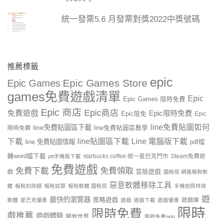
統一發票5.6 月發票對獎2022中獎號碼
推薦標籤
epic
Epic Games Store
Epic Games
games免費遊戲清單
Epic
Epic Games 限時免費
Epic 商店
Epic商店
免費遊戲
Epic限時免費
Epic限免
Epic
line免費貼圖如何
line免費貼圖區下載
限時免費
line免費貼圖區教學
line貼圖區下載
Line 電腦版下載
下載
line 免費貼圖情報
pdf檔
轉word檔下載
starbucks coffee 統一星巴克門市
Steam免費遊
ptt手機版下載
免費遊戲
免費下載
免費領取
戲
冒險遊戲
國稅局 網路報稅軟
惡意軟體移除工具
體
報稅扣除額
報稅試算
報稅軟體 國稅局
手機拍照特效
遊
最快的瀏覽器
策略遊戲
遊戲庫
軟體
星巴克優惠
遊戲
遊戲下載
遊戲優惠
限時
限時免費
戲推薦
遊戲體驗
開放世界
限時免費app