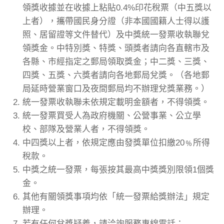
領獎收據並在收據上粘貼0.4%印花稅票（中五獎以
上者），攜帶國民身分證（非本國國籍人士得以護
照、居留證等文件替代）及中獎統一發票收執聯兌
領獎金。中特別獎、特獎、頭獎者請向各直轄市及
各縣、市經指定之郵局領取獎金；中二獎、三獎、
四獎、五獎、六獎者請向各地郵局兌獎。（各地郵
局延時營業窗口及夜間郵局均不辦理兌獎業務。）
統一發票收執聯未依規定載明金額者，不得領獎。
統一發票買受人為政府機關、公營事業、公立學
校、部隊及營業人者，不得領獎。
中四獎以上者，依規定應由發獎單位扣繳20﹪所得
稅款。
中獎之統一發票，每張按其最高中獎獎別限領1個獎
金。
其他有關領獎事項均依「統一發票給獎辦法」規定
辦理。
若有任何兌獎疑義，請洽詢服務專線電話：