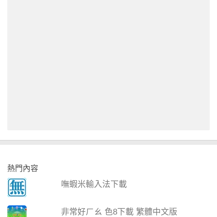
熱門內容
嘸蝦米輸入法下載
非常好ㄏㄠ 色8下載 繁體中文版