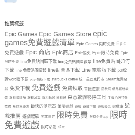
推薦標籤
epic
Epic Games Store
Epic Games
games免費遊戲清單
Epic
Epic Games 限時免費
Epic 商店
Epic商店
免費遊戲
Epic限時免費
Epic限免
Epic
line免費貼圖如何
line免費貼圖區下載
限時免費
line免費貼圖區教學
line貼圖區下載
Line 電腦版下載
下載
line 免費貼圖情報
pdf檔
轉word檔下載
starbucks coffee 統一星巴克門市
Steam免費遊
ptt手機版下載
免費遊戲
免費下載
免費領取
戲
冒險遊戲
國稅局 網路報稅軟
惡意軟體移除工具
體
報稅扣除額
報稅試算
報稅軟體 國稅局
手機拍照特效
遊
最快的瀏覽器
策略遊戲
遊戲庫
軟體
星巴克優惠
遊戲
遊戲下載
遊戲優惠
限時
限時免費
戲推薦
遊戲體驗
開放世界
限時免費app
免費遊戲
限時活動
領取