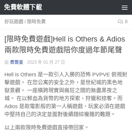
免費軟體下載
Skip to content
好玩遊戲
/
限時免費
0
[限時免費遊戲]Hell is Others & Adios
兩款限時免費遊戲陪你度過年節尾聲
由
費爾曼
·
2023 年 01 月 27 日
Hell is Others 是一款引人入勝的恐怖 PVPVE 俯視射
擊遊戲。 在您公寓的安全之外，是世紀城的黑色地
獄景觀。 一座橫跨現實與瘋狂之間的無盡黑夜之
城。 在以鮮血為貨幣的地方探索、狩獵和掠奪。而
Adios 是款電影般的第一人稱遊戲，玩家必須在遊戲
中堅持自己的決定並面對後續錯綜複雜的難題。
以上兩款限時免費遊戲直接帶回家。