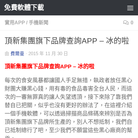
免費軟體下載
Skip to content
實用APP
/
手機新聞
0
頂新集團旗下品牌查詢APP – 冰的啦
由
費爾曼
·
2015 年 11 月 30 日
頂新集團旗下品牌查詢APP – 冰的啦
每次的食安風暴都讓國人手足無措，執政者放任黑心
財團大賺黑心錢，用有毒的食品毒害全台人民，而這
次的一審無罪真的讓人失望透頂，接下來除了靠我們
替自已把關，似乎也沒有更好的辦法了，在這裡介紹
一個手機軟體，可以透過掃描商品條碼來辨別是否為
頂新集團旗下品牌所生產的，別人不想抵制，我們自
已抵制總行了吧，至少我們不願當這些黑心廠商的幫