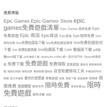
推薦標籤
epic
Epic Games Store
Epic Games
games免費遊戲清單
Epic
Epic Games 限時免費
Epic 商店
Epic商店
免費遊戲
Epic限時免費
Epic限免
Epic
line免費貼圖如何
line免費貼圖區下載
限時免費
line免費貼圖區教學
line貼圖區下載
Line 電腦版下載
下載
line 免費貼圖情報
pdf檔
轉word檔下載
starbucks coffee 統一星巴克門市
Steam免費遊
ptt手機版下載
免費遊戲
免費下載
免費領取
戲
冒險遊戲
國稅局 網路報稅軟
惡意軟體移除工具
體
報稅扣除額
報稅試算
報稅軟體 國稅局
手機拍照特效
遊
最快的瀏覽器
策略遊戲
遊戲庫
軟體
星巴克優惠
遊戲
遊戲下載
遊戲優惠
限時
限時免費
戲推薦
遊戲體驗
開放世界
限時免費app
免費遊戲
限時活動
領取